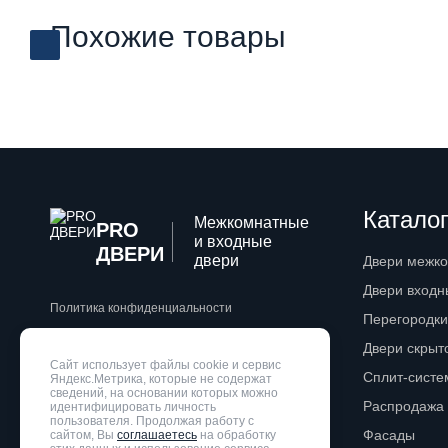
Похожие товары
Каталог
Межкомнатные
PRO
и входные
ДВЕРИ
двери
Двери межк
Двери входн
Политика конфиденциальности
Перегородки
Двери скрыт
Разработка сайта
WebZapusk.ru
Сайт использует файлы cookie и сервис
Сплит-сист
Яндекс.Метрика, которые не содержат
сведений, на основании которых можно
Распродажа
идентифицировать личность
пользователя. Продолжая работу с
Фасады
сайтом, Вы
соглашаетесь
на обработку