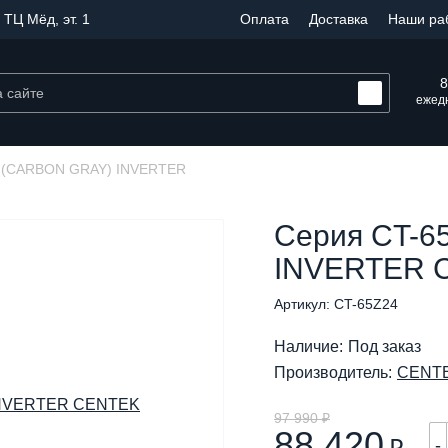
 ТЦ Мёд, эт. 1
Оплата
Доставка
Наши ра
8
ежедн
Z (CARBON GRAY) INVERTER
Серия CT-6
INVERTER 
Артикул: CT-65Z24
Наличие:
Под заказ
Производитель:
CENT
97 990 ₽
88 420
-