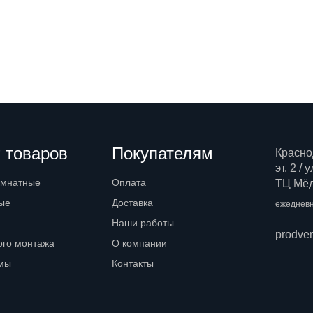
 товаров
Покупателям
Красно
эт. 2 /
омнатные
Оплата
ТЦ Мёд,
ые
Доставка
ежедневн
Наши работы
prodve
ого монтажа
О компании
емы
Контакты