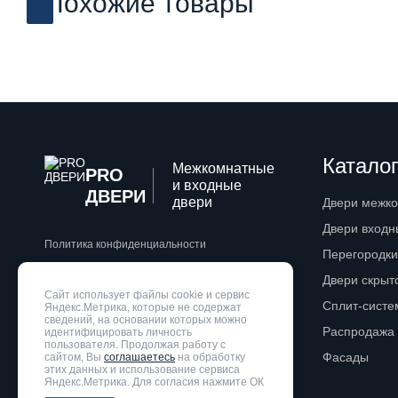
Похожие товары
Каталог
Межкомнатные
PRO
и входные
ДВЕРИ
двери
Двери межк
Двери входн
Политика конфиденциальности
Перегородки
Двери скрыт
Разработка сайта
WebZapusk.ru
Сайт использует файлы cookie и сервис
Сплит-сист
Яндекс.Метрика, которые не содержат
сведений, на основании которых можно
Распродажа
идентифицировать личность
пользователя. Продолжая работу с
Фасады
сайтом, Вы
соглашаетесь
на обработку
этих данных и использование сервиса
Яндекс.Метрика. Для согласия нажмите ОК