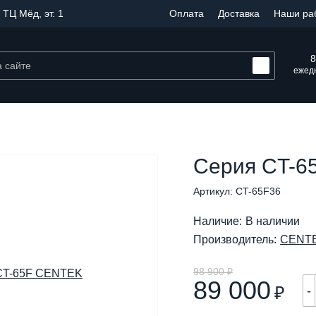
 ТЦ Мёд, эт. 1
Оплата
Доставка
Наши ра
8
ежедн
Серия CT-6
Артикул: CT-65F36
Наличие:
В наличии
Производитель:
CENT
98 900 ₽
89 000
₽
-