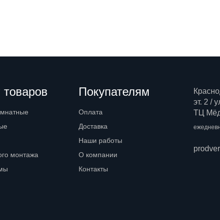
 товаров
Покупателям
Красно
эт. 2 /
омнатные
Оплата
ТЦ Мёд,
ые
Доставка
ежедневн
Наши работы
prodve
ого монтажа
О компании
емы
Контакты