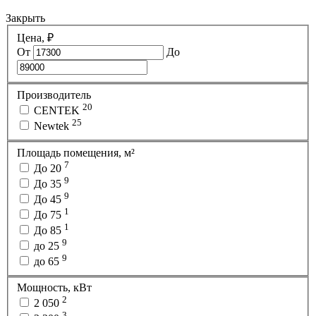
Закрыть
Цена, ₽
От
До
Производитель
20
CENTEK
25
Newtek
Площадь помещения, м²
7
До 20
9
До 35
9
До 45
1
До 75
1
До 85
9
до 25
9
до 65
Мощность, кВт
2
2 050
3