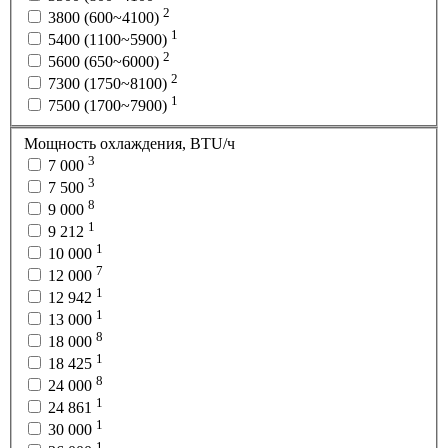
2
3800 (600~4100)
1
5400 (1100~5900)
2
5600 (650~6000)
2
7300 (1750~8100)
1
7500 (1700~7900)
Мощность охлаждения, BTU/ч
3
7 000
3
7 500
8
9 000
1
9 212
1
10 000
7
12 000
1
12 942
1
13 000
8
18 000
1
18 425
8
24 000
1
24 861
1
30 000
1