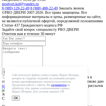
prodveri.krd@yandex.ru
8 (989) 129-22-49
8 (988) 488-22-49
Заказать звонок
©PRO ДВЕРИ 2007-2026. Все права защищены. Все
информационные материалы и цены, размещенные на сайте,
не являются публичной офертой, определяемой положениями
Статьи 437 Гражданского кодекса РФ
Задайте свой вопрос специалисту PRO ДВЕРИ
Ответим вам в течение 30 минут
Отправить
Сайт использует файлы cookie и сервис Яндекс.Метрика,
Даю
согласие
на обработку персональных данных в
которые не содержат сведений, на основании которых
соответствии с
Политикой
конфиденциальности. А также даю
можно идентифицировать личность пользователя.
Продолжая работу с сайтом, Вы
соглашаетесь
на
согласие
на получение рекламных и маркетинговых рассылок
обработку этих данных и использование сервиса
Яндекс.Метрика. Для согласия нажмите ОК
Закрыть
ОК
Спасибо! Мы получили Вашу заявку