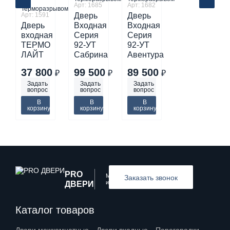
С
Арт: 1685
Арт: 1682
Терморазрывом
Арт: 1591
Дверь
Дверь
Дверь
Входная
Входная
входная
Серия
Серия
ТЕРМО
92-УТ
92-УТ
ЛАЙТ
Сабрина
Авентура
37 800
99 500
89 500
₽
₽
₽
Задать
Задать
Задать
вопрос
вопрос
вопрос
В
В
В
корзину
корзину
корзину
PRO
Межкомнатные
Заказать звонок
и входные двери
ДВЕРИ
Каталог товаров