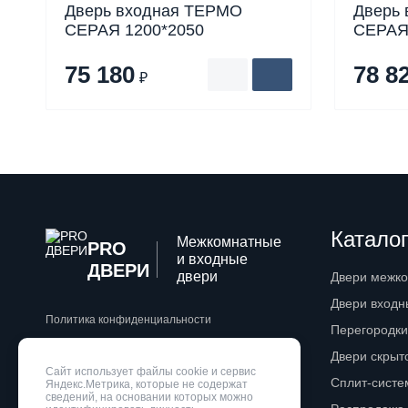
Дверь входная ТЕРМО
Дверь
СЕРАЯ 1200*2050
СЕРАЯ
75 180
78 8
₽
Каталог
Межкомнатные
PRO
и входные
ДВЕРИ
двери
Двери межк
Двери входн
Политика конфиденциальности
Перегородки
Двери скрыт
Разработка сайта
WebZapusk.ru
Сайт использует файлы cookie и сервис
Сплит-сист
Яндекс.Метрика, которые не содержат
сведений, на основании которых можно