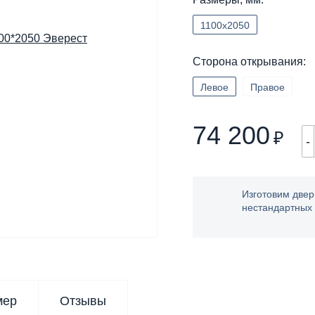
1100х2050
Сторона открывания:
Левое
Правое
74 200
₽
-
Изготовим двер
нестандартных
мер
Отзывы