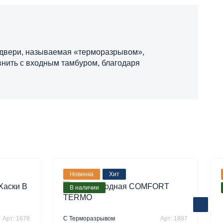
я двери, называемая «терморазрывом»,
нить с входным тамбуром, благодаря
Новинка
Хит
В наличии
Арт: 1678
С Терморазрывом
Арт: 1897