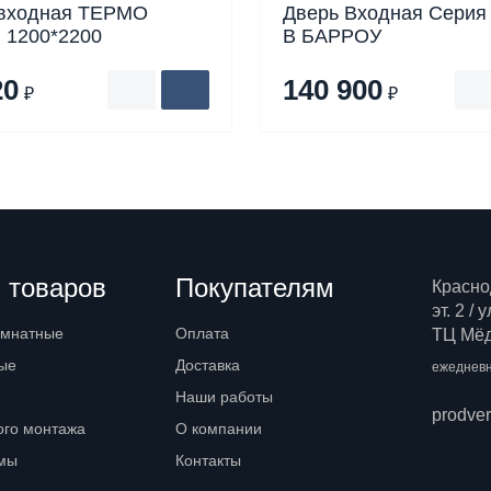
 входная ТЕРМО
Дверь Входная Серия
 1200*2200
В БАРРОУ
20
140 900
₽
₽
 товаров
Покупателям
Красно
эт. 2 /
омнатные
Оплата
ТЦ Мёд,
ые
Доставка
ежедневн
Наши работы
prodve
ого монтажа
О компании
емы
Контакты