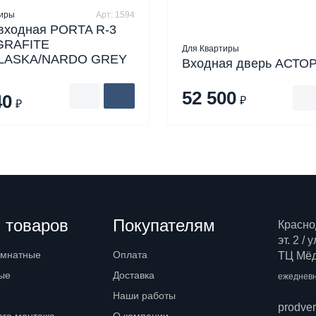
тиры
Арт: 1594
входная PORTA R-3
 GRAFITE
Для Квартиры
LASKA/NARDO GREY
Входная дверь АСТО
52 500
40
₽
₽
 товаров
Покупателям
Красно
эт. 2 /
омнатные
Оплата
ТЦ Мёд,
ые
Доставка
ежедневн
Наши работы
prodve