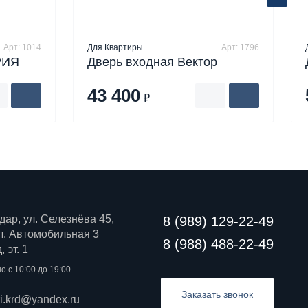
Арт: 1014
Для Квартиры
Арт: 1796
РИЯ
Дверь входная Вектор
43 400
₽
дар, ул. Селезнёва 45,
8 (989) 129-22-49
 ул. Автомобильная 3
8 (988) 488-22-49
 эт. 1
о с 10:00 до 19:00
Заказать звонок
ri.krd@yandex.ru