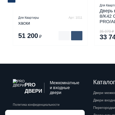
Для Квар
Дверь 
8/K42
Для Квартиры
Арт: 1011
PRO/A
хаски
35 070 ₽
51 200
33 7
₽
Каталог
Межкомнатные
PRO
и входные
ДВЕРИ
двери
Двери межк
Двери входн
Политика конфиденциальности
Перегородки