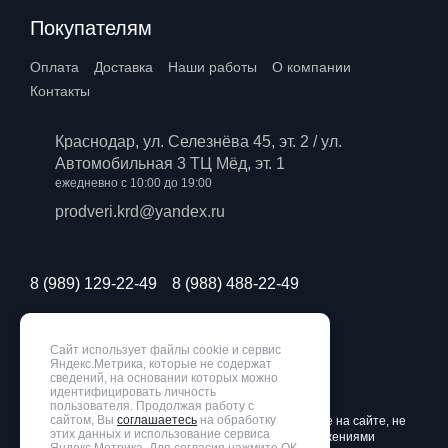
Покупателям
Оплата
Доставка
Наши работы
О компании
Контакты
Краснодар, ул. Селезнёва 45, эт. 2 / ул.
Автомобильная 3 ТЦ Мёд, эт. 1
ежедневно с 10:00 до 19:00
prodveri.krd@yandex.ru
8 (989) 129-22-49
8 (988) 488-22-49
Политика конфиденциальности
Сайт использует файлы cookie и сервис
Разработка сайта
WebZapusk.ru
Яндекс.Метрика, которые не содержат
сведений, на основании которых можно
идентифицировать личность
©PRO ДВЕРИ 2007-2026. Все права защищены. Все
пользователя. Продолжая работу с
сайтом, Вы
соглашаетесь
на обработку
информационные материалы и цены, размещенные на сайте, не
этих данных и использование сервиса
являются публичной офертой, определяемой положениями