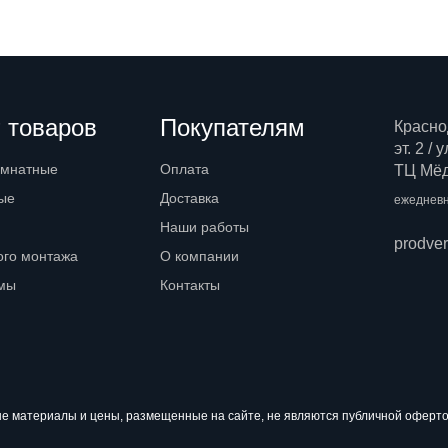
 товаров
Покупателям
Красно
эт. 2 /
омнатные
Оплата
ТЦ Мёд,
ые
Доставка
ежедневн
Наши работы
prodve
ого монтажа
О компании
емы
Контакты
материалы и цены, размещенные на сайте, не являются публичной оферто