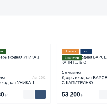
ии
Новинка
Хит
В наличии
Для Квартиры
Дверь входная БАРС
тиры
Арт: 1501
входная УНИКА 1
С КАПИТЕЛЬЮ
80
53 200
₽
₽