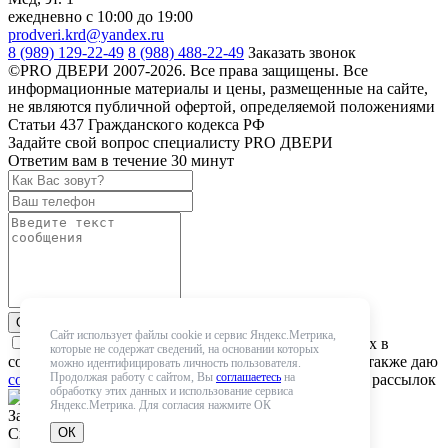
ежедневно с 10:00 до 19:00
prodveri.krd@yandex.ru
8 (989) 129-22-49
8 (988) 488-22-49
Заказать звонок
©PRO ДВЕРИ 2007-2026. Все права защищены. Все
информационные материалы и цены, размещенные на сайте,
не являются публичной офертой, определяемой положениями
Статьи 437 Гражданского кодекса РФ
Задайте свой вопрос специалисту PRO ДВЕРИ
Ответим вам в течение 30 минут
Отправить
Сайт использует файлы cookie и сервис Яндекс.Метрика,
Даю
согласие
на обработку персональных данных в
которые не содержат сведений, на основании которых
соответствии с
Политикой
конфиденциальности. А также даю
можно идентифицировать личность пользователя.
Продолжая работу с сайтом, Вы
соглашаетесь
на
согласие
на получение рекламных и маркетинговых рассылок
обработку этих данных и использование сервиса
Яндекс.Метрика. Для согласия нажмите ОК
Закрыть
ОК
Спасибо! Мы получили Вашу заявку