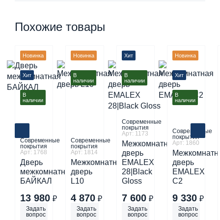
Похожие товары
Новинка
Новинка
Хит
Новинка
Хит
В
В
Хит
наличии
наличии
В
В
наличии
наличии
Современные
покрытия
Современные
Арт: 1173
покрытия
Современные
Современные
Межкомнатная
Арт: 1860
покрытия
покрытия
Арт: 1768
Арт: 1814
дверь
Межкомнатн
Дверь
Межкомнатная
EMALEX
дверь
межкомнатная
дверь
28|Black
EMALEX
БАЙКАЛ
L10
Gloss
C2
13 980
4 870
7 600
9 330
₽
₽
₽
₽
Задать
Задать
Задать
Задать
вопрос
вопрос
вопрос
вопрос