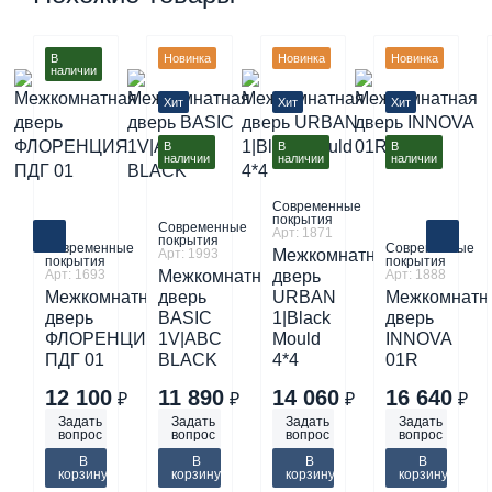
В
Новинка
Новинка
Новинка
наличии
Хит
Хит
Хит
В
В
В
наличии
наличии
наличии
Современные
покрытия
Современные
Арт: 1871
покрытия
Современные
Современные
Арт: 1993
Межкомнатная
покрытия
покрытия
Арт: 1693
Межкомнатная
дверь
Арт: 1888
Межкомнатная
дверь
URBAN
Межкомнатн
дверь
BASIC
1|Black
дверь
ФЛОРЕНЦИЯ
1V|ABC
Mould
INNOVA
ПДГ 01
BLACK
4*4
01R
12 100
11 890
14 060
16 640
₽
₽
₽
₽
Задать
Задать
Задать
Задать
вопрос
вопрос
вопрос
вопрос
В
В
В
В
корзину
корзину
корзину
корзину