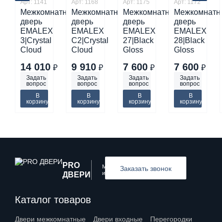
Арт: 1141
Арт: 1168
Арт: 1175
Арт: 1172
Межкомнатная
Межкомнатная
Межкомнатная
Межкомнатн
дверь
дверь
дверь
дверь
EMALEX
EMALEX
EMALEX
EMALEX
3|Crystal
C2|Crystal
27|Black
28|Black
Cloud
Cloud
Gloss
Gloss
14 010
9 910
7 600
7 600
₽
₽
₽
₽
Задать
Задать
Задать
Задать
вопрос
вопрос
вопрос
вопрос
В
В
В
В
корзину
корзину
корзину
корзину
PRO
Межкомнатные
Заказать звонок
и входные двери
ДВЕРИ
Каталог товаров
Двери межкомнатные
Двери входные
Перегородки