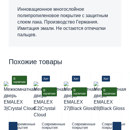
Инновационное многослойное
полипропиленовое покрытие с защитным
слоем лака. Производство Германия.
Имитация эмали. Не остаются отпечатки
пальцев.
Похожие товары
В
Хит
Хит
Хит
наличии
В
В
В
наличии
наличии
наличии
Современные
Современные
Современные
Современные
покрытия
покрытия
покрытия
покрытия