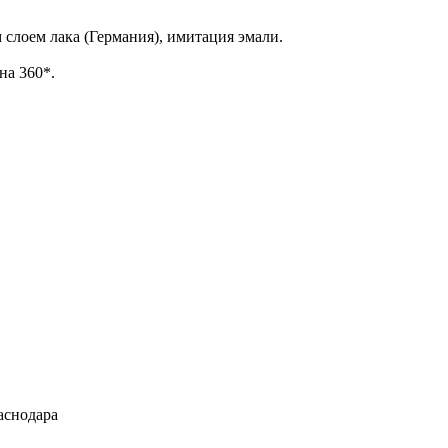
лоем лака (Германия), имитация эмали.
на 360*.
аснодара