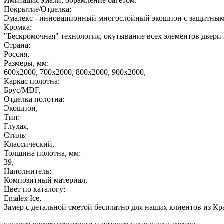
Имитация эмали; обрамление багетом.
Покрытие/Отделка:
Эмалекс - инновационный многослойный экошпон с защитным с
Кромка:
"Бескромочная" технология, окутывание всех элементов двери 
Страна:
Россия,
Размеры, мм:
600х2000, 700х2000, 800х2000, 900х2000,
Каркас полотна:
Брус/MDF,
Отделка полотна:
Экошпон,
Тип:
Глухая,
Стиль:
Классический,
Толщина полотна, мм:
39,
Наполнитель:
Композитный материал,
Цвет по каталогу:
Emalex Ice,
Замер с детальной сметой бесплатно для наших клиентов из Кр