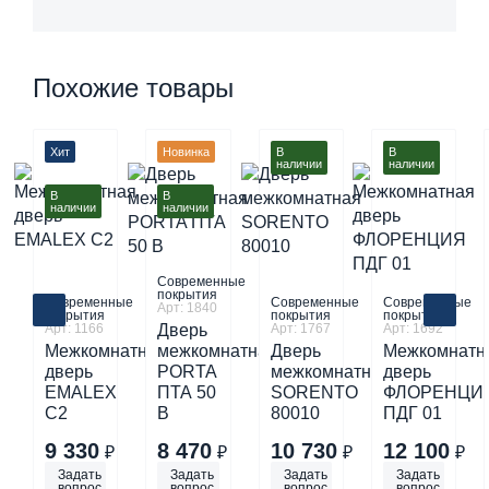
Похожие товары
Хит
Новинка
В
В
наличии
наличии
В
В
наличии
наличии
Современные
покрытия
Современные
Современные
Современные
Арт: 1840
покрытия
покрытия
покрытия
Арт: 1166
Дверь
Арт: 1767
Арт: 1692
Межкомнатная
межкомнатная
Дверь
Межкомнатн
дверь
PORTA
межкомнатная
дверь
EMALEX
ПТА 50
SORENTO
ФЛОРЕНЦИ
C2
B
80010
ПДГ 01
9 330
8 470
10 730
12 100
₽
₽
₽
₽
Задать
Задать
Задать
Задать
вопрос
вопрос
вопрос
вопрос