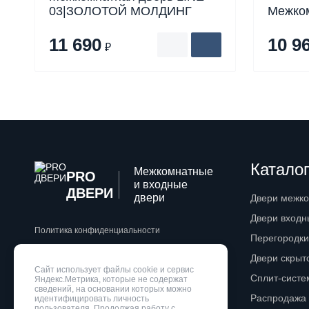
03|ЗОЛОТОЙ МОЛДИНГ
Межком
11 690
10 9
₽
Каталог
Межкомнатные
PRO
и входные
ДВЕРИ
двери
Двери межк
Двери входн
Политика конфиденциальности
Перегородки
Двери скрыт
Разработка сайта
WebZapusk.ru
Сайт использует файлы cookie и сервис
Сплит-сист
Яндекс.Метрика, которые не содержат
сведений, на основании которых можно
Распродажа
идентифицировать личность
пользователя. Продолжая работу с