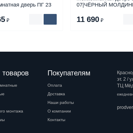
натная дверь ПГ 23
07|ЧЁРНЫЙ МОЛДИН
65
11 690
₽
₽
 товаров
Покупателям
Красно
эт. 2 /
омнатные
Оплата
ТЦ Мёд,
ые
Доставка
ежедневн
Наши работы
prodve
ого монтажа
О компании
емы
Контакты