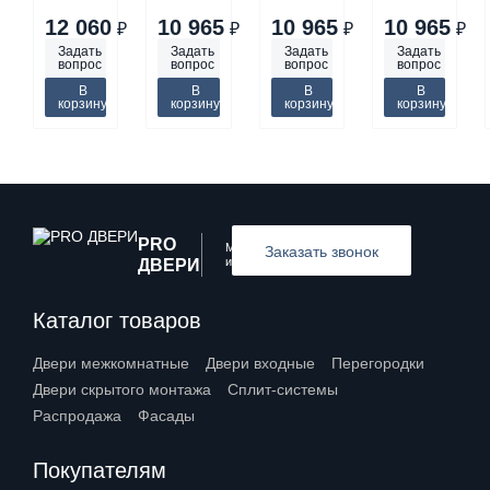
12 060
10 965
10 965
10 965
₽
₽
₽
₽
Задать
Задать
Задать
Задать
вопрос
вопрос
вопрос
вопрос
В
В
В
В
корзину
корзину
корзину
корзину
PRO
Межкомнатные
Заказать звонок
и входные двери
ДВЕРИ
Каталог товаров
Двери межкомнатные
Двери входные
Перегородки
Двери скрытого монтажа
Сплит-системы
Распродажа
Фасады
Покупателям