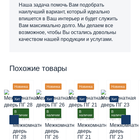
Наша задача помочь Вам подобрать
наилучший вариант, который идеально
впишется в Ваш интерьер и будет служить
Вам максимально долго. Мы делаем все
возможное, чтобы Вы остались довольны
качеством нашей продукции и услугами.
Похожие товары
Новинка
Новинка
Новинка
Новинка
Хит
Хит
Хит
Хит
В
В
В
В
Эмаль
Эмаль
Эмаль
Эмаль
наличии
наличии
наличии
наличии
Арт: 1975
Арт: 1967
Арт: 1960
Арт: 1963
Межкомнатная
Межкомнатная
Межкомнатная
Межкомнатн
дверь
дверь
дверь
дверь
ПГ 28
ПГ 26
ПГ 21
ПГ 23